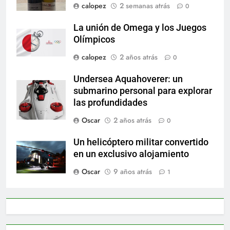
calopez
2 semanas atrás
0
La unión de Omega y los Juegos
Olímpicos
calopez
2 años atrás
0
Undersea Aquahoverer: un
submarino personal para explorar
las profundidades
Oscar
2 años atrás
0
Un helicóptero militar convertido
en un exclusivo alojamiento
Oscar
9 años atrás
1