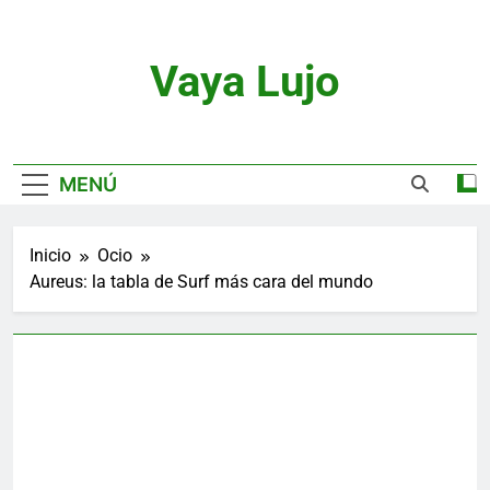
Saltar
al
contenido
Vaya Lujo
Relojes, Motor, Joyas Y Estilo De Vida
MENÚ
Inicio
Ocio
Aureus: la tabla de Surf más cara del mundo