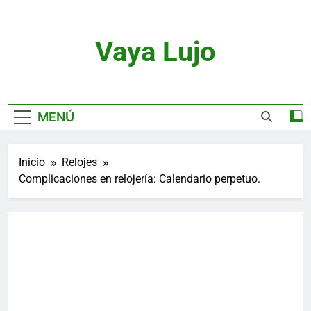
Saltar
al
contenido
Vaya Lujo
Relojes, Motor, Joyas Y Estilo De Vida
MENÚ
Inicio
Relojes
Complicaciones en relojería: Calendario perpetuo.