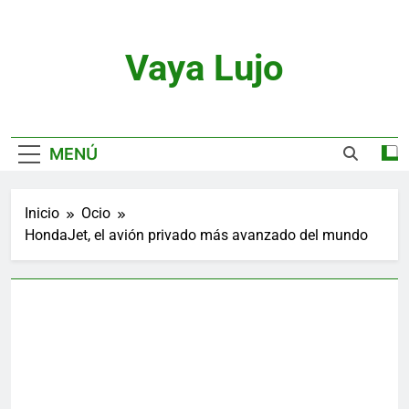
Saltar
al
contenido
Vaya Lujo
Relojes, Motor, Joyas Y Estilo De Vida
MENÚ
Inicio
Ocio
HondaJet, el avión privado más avanzado del mundo