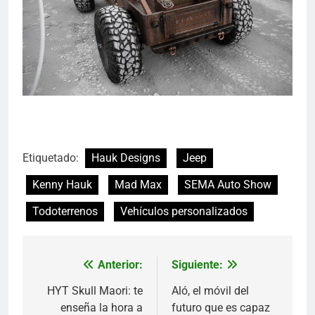
Etiquetado:
Hauk Designs
Jeep
Kenny Hauk
Mad Max
SEMA Auto Show
Todoterrenos
Vehículos personalizados
Anterior:
Siguiente:
Navegación
de
HYT Skull Maori: te
Aló, el móvil del
enseña la hora a
futuro que es capaz