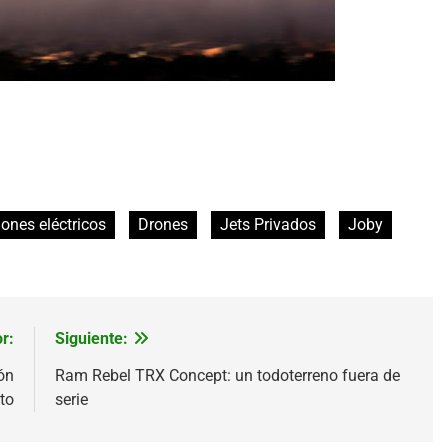
iones eléctricos
Drones
Jets Privados
Joby
r:
Siguiente:
ón
Ram Rebel TRX Concept: un todoterreno fuera de
to
serie