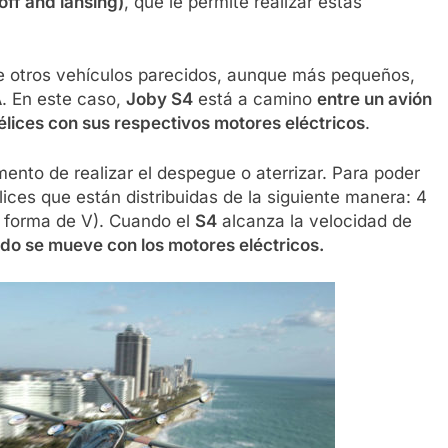
 off and lansing
)
, que le permite realizar estas
e otros vehículos parecidos, aunque más pequeños,
A
. En este caso,
Joby S4
está a camino
entre un avión
élices con sus respectivos motores eléctricos
.
ento de realizar el despegue o aterrizar. Para poder
lices que están distribuidas de la siguiente manera: 4
n forma de V). Cuando el
S4
alcanza la velocidad de
vado se mueve con los motores eléctricos.