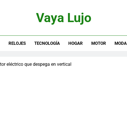
Vaya Lujo
otor, Joyas Y Estilo De Vida
S
RELOJES
TECNOLOGÍA
HOGAR
MOTOR
MODA
or eléctrico que despega en vertical