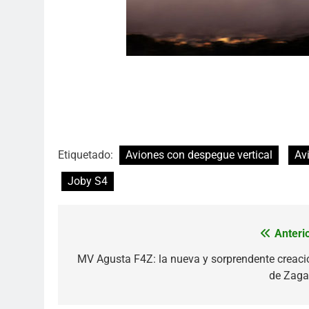
Etiquetado:
Aviones con despegue vertical
Av
Joby S4
Anterio
Navegación
de
MV Agusta F4Z: la nueva y sorprendente creaci
de Zaga
entradas