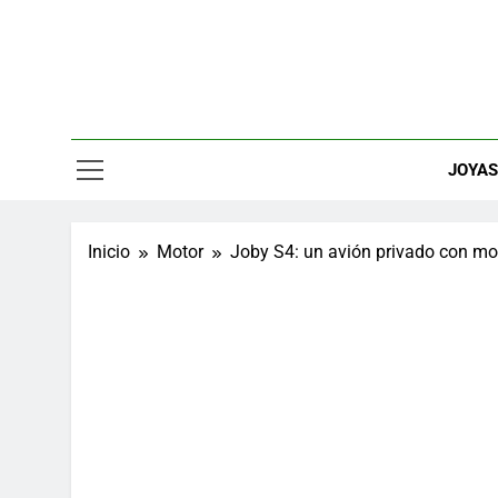
Saltar
al
contenido
Relojes, M
JOYA
Inicio
Motor
Joby S4: un avión privado con mot