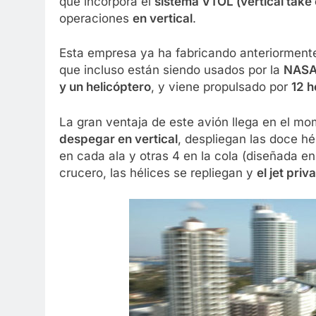
que incorpora el
sistema VTOL (
vertical take
operaciones
en vertical
.
Esta empresa ya ha fabricando anteriorment
que incluso están siendo usados por la
NAS
y un helicóptero
, y viene propulsado por
12 h
La gran ventaja de este avión llega en el mom
despegar en vertical
, despliegan las doce hé
en cada ala y otras 4 en la cola (diseñada e
crucero, las hélices se repliegan y
el jet pri