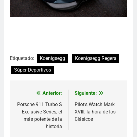
Etiquetado:
Koenigsegg
Koenigsegg Regera
Súper Deportivos
Anterior:
Siguiente:
Navegación
de
Porsche 911 Turbo S
Pilot’s Watch Mark
Exclusive Series, el
XVIII, la hora de los
entradas
más potente de la
Clásicos
historia