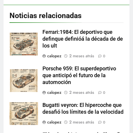
Noticias relacionadas
Ferrari:1984: El deportivo que
definque definióá la década de de
los ult
calopez
2 meses atrás
0
Porsche 959: El superdeportivo
que anticipó el futuro de la
automoción
calopez
2 meses atrás
0
Bugatti veyron: El hipercoche que
desafió los límites de la velocidad
calopez
2 meses atrás
0