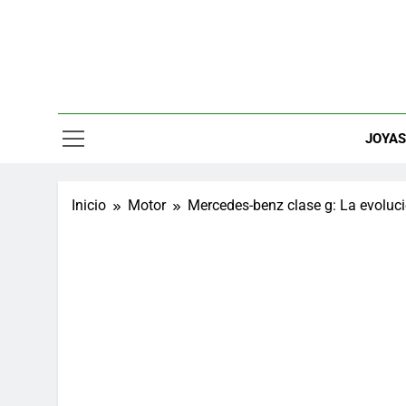
Saltar
al
contenido
Relojes, M
JOYA
Inicio
Motor
Mercedes-benz clase g: La evolució