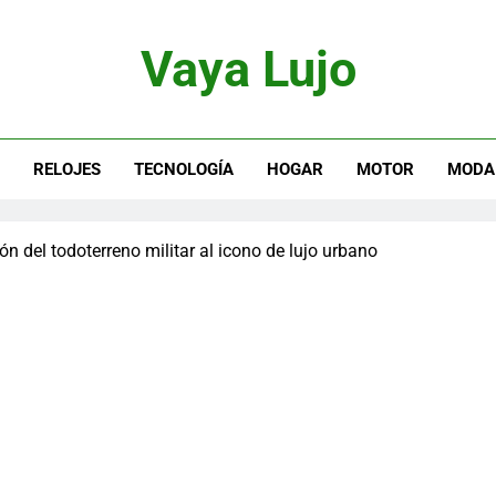
Vaya Lujo
otor, Joyas Y Estilo De Vida
S
RELOJES
TECNOLOGÍA
HOGAR
MOTOR
MODA
n del todoterreno militar al icono de lujo urbano