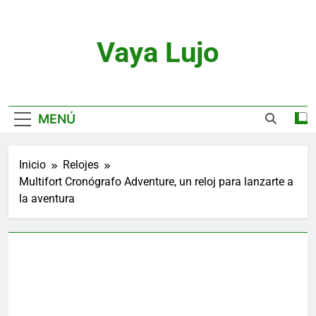
Saltar
al
contenido
Vaya Lujo
Relojes, Motor, Joyas Y Estilo De Vida
MENÚ
Inicio
Relojes
Multifort Cronógrafo Adventure, un reloj para lanzarte a
la aventura