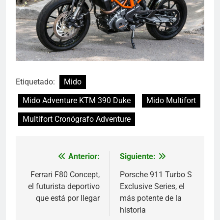
Etiquetado:
Mido
Mido Adventure KTM 390 Duke
Mido Multifort
Multifort Cronógrafo Adventure
Anterior:
Siguiente:
Navegación
de
Ferrari F80 Concept,
Porsche 911 Turbo S
el futurista deportivo
Exclusive Series, el
entradas
que está por llegar
más potente de la
historia