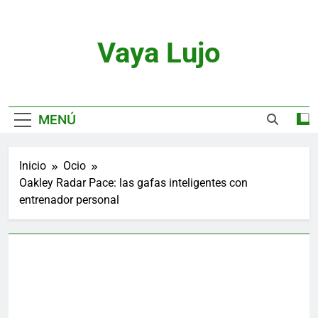
Saltar
al
contenido
Vaya Lujo
Relojes, Motor, Joyas Y Estilo De Vida
MENÚ
Inicio
Ocio
Oakley Radar Pace: las gafas inteligentes con
entrenador personal