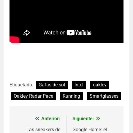
Etiquetado:
Gafas de sol
Intel
oakley
Oakley Radar Pace
Running
Smartglasses
Anterior:
Siguiente:
Navegación
de
Las sneakers de
Google Home: el