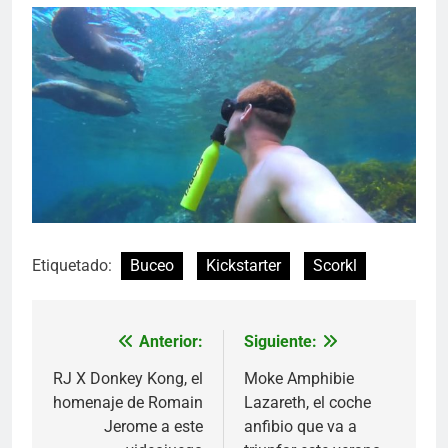
Etiquetado:
Buceo
Kickstarter
Scorkl
Anterior:
Siguiente:
Navegación
de
RJ X Donkey Kong, el
Moke Amphibie
homenaje de Romain
Lazareth, el coche
entradas
Jerome a este
anfibio que va a