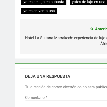
yates de lujo en subasta
yates de lujo en usa
yates en venta usa
Anterio
Navegación
de
Hotel La Sultana Marrakech: experiencia de lujo 
Áfri
entradas
DEJA UNA RESPUESTA
Tu dirección de correo electrónico no será public
Comentario
*