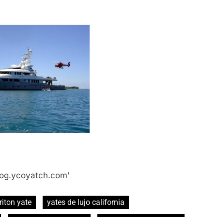
blog.ycoyatch.com’
triton yate
yates de lujo california