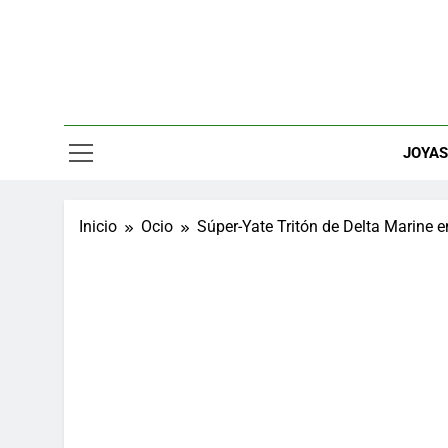
Saltar
al
contenido
Relojes, M
JOYA
Inicio
Ocio
Súper-Yate Tritón de Delta Marine 