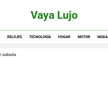
Vaya Lujo
otor, Joyas Y Estilo De Vida
S
RELOJES
TECNOLOGÍA
HOGAR
MOTOR
MODA
en subasta