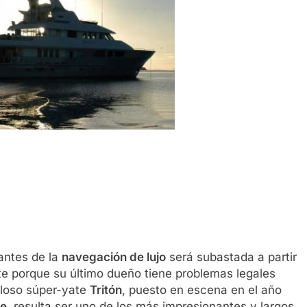
antes de la
navegación de lujo
será subastada a partir
te porque su último dueño tiene problemas legales
uloso súper-yate
Tritón
, puesto en escena en el año
ne
, resulta ser uno de los más impresionantes y largos