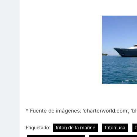
* Fuente de imágenes: ‘charterworld.com’, ‘
Etiquetado:
triton delta marine
triton usa