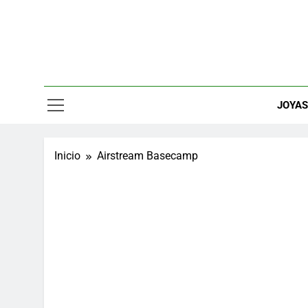
Saltar
al
contenido
Relojes, M
JOYA
Inicio
Airstream Basecamp