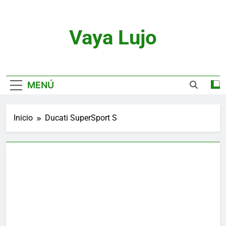
Saltar
al
contenido
Vaya Lujo
Relojes, Motor, Joyas Y Estilo De Vida
MENÚ
Inicio
Ducati SuperSport S