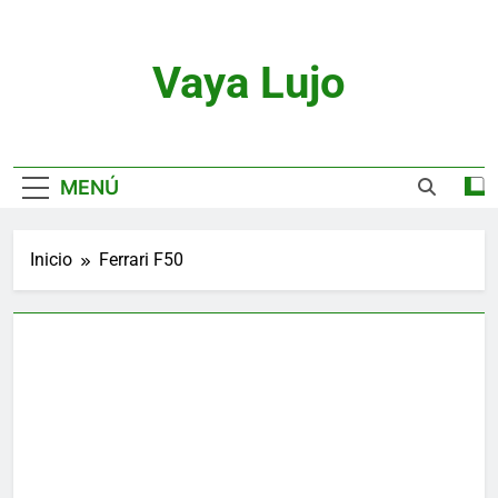
Saltar
al
contenido
Vaya Lujo
Relojes, Motor, Joyas Y Estilo De Vida
MENÚ
Inicio
Ferrari F50