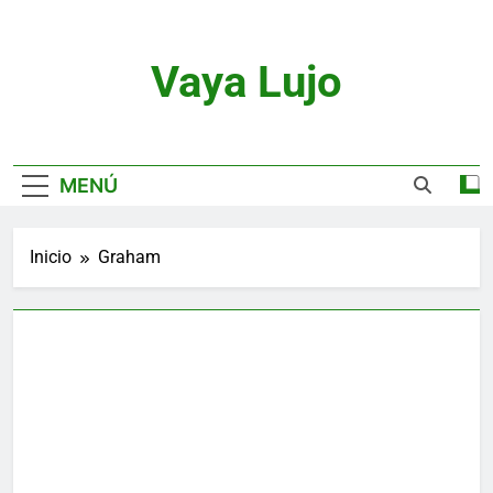
Saltar
al
contenido
Vaya Lujo
Relojes, Motor, Joyas Y Estilo De Vida
MENÚ
Inicio
Graham