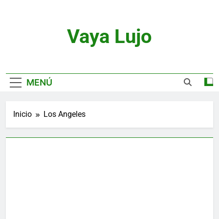
Saltar
al
contenido
Vaya Lujo
Relojes, Motor, Joyas Y Estilo De Vida
MENÚ
Inicio
Los Angeles