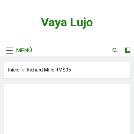
Saltar
al
contenido
Vaya Lujo
Relojes, Motor, Joyas Y Estilo De Vida
MENÚ
Inicio
Richard Mille RMS05