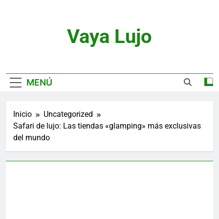
Saltar
al
contenido
Vaya Lujo
Relojes, Motor, Joyas Y Estilo De Vida
MENÚ
Inicio
Uncategorized
Safari de lujo: Las tiendas «glamping» más exclusivas
del mundo