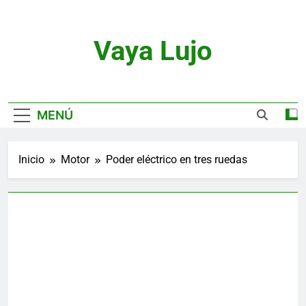
Saltar
al
contenido
Vaya Lujo
Relojes, Motor, Joyas Y Estilo De Vida
MENÚ
Inicio
Motor
Poder eléctrico en tres ruedas