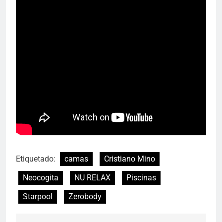
Etiquetado:
camas
Cristiano Mino
Neocogita
NU RELAX
Piscinas
Starpool
Zerobody