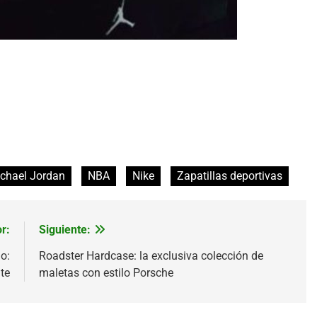
chael Jordan
NBA
Nike
Zapatillas deportivas
r:
Siguiente:
o:
Roadster Hardcase: la exclusiva colección de
ite
maletas con estilo Porsche