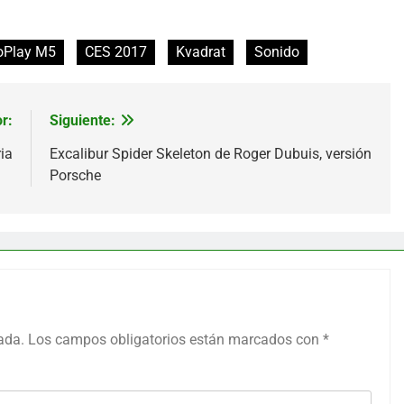
oPlay M5
CES 2017
Kvadrat
Sonido
r:
Siguiente:
ia
Excalibur Spider Skeleton de Roger Dubuis, versión
Porsche
ada.
Los campos obligatorios están marcados con
*