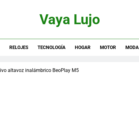
Vaya Lujo
otor, Joyas Y Estilo De Vida
S
RELOJES
TECNOLOGÍA
HOGAR
MOTOR
MODA
sivo altavoz inalámbrico BeoPlay M5