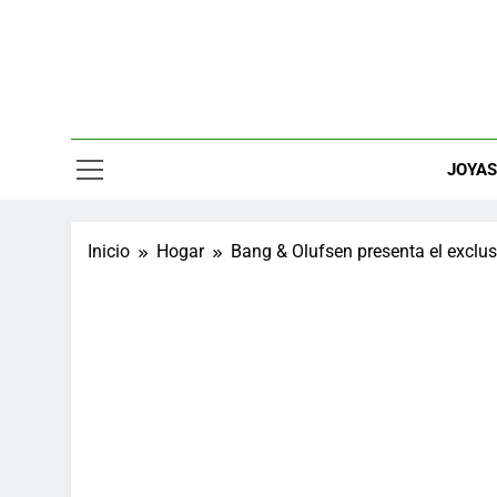
Saltar
al
contenido
Relojes, M
JOYA
Inicio
Hogar
Bang & Olufsen presenta el exclu