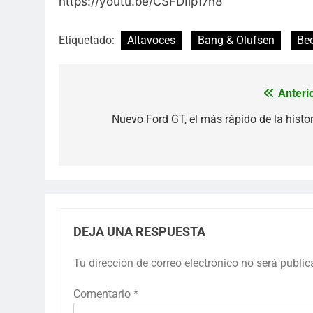
https://youtu.be/CSFDIlp17n8
Etiquetado:
Altavoces
Bang & Olufsen
Be
Anterio
Navegación
de
Nuevo Ford GT, el más rápido de la histor
entradas
DEJA UNA RESPUESTA
Tu dirección de correo electrónico no será public
Comentario
*