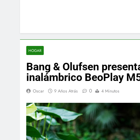
HOGAR
Bang & Olufsen presenta
inalámbrico BeoPlay M
0
Oscar
9 Años Atrás
4 Minutos