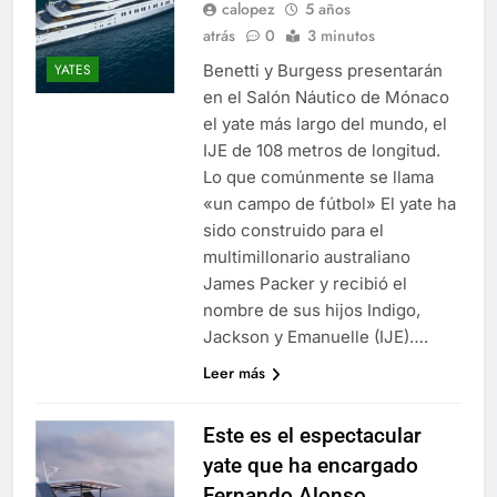
calopez
5 años
atrás
0
3 minutos
Benetti y Burgess presentarán
YATES
en el Salón Náutico de Mónaco
el yate más largo del mundo, el
IJE de 108 metros de longitud.
Lo que comúnmente se llama
«un campo de fútbol» El yate ha
sido construido para el
multimillonario australiano
James Packer y recibió el
nombre de sus hijos Indigo,
Jackson y Emanuelle (IJE)….
Leer más
Este es el espectacular
yate que ha encargado
Fernando Alonso