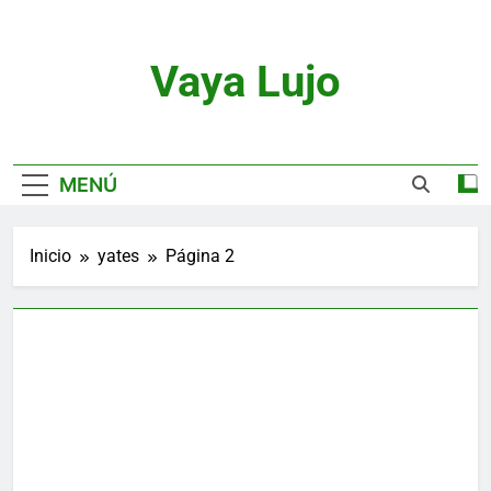
Saltar
al
contenido
Vaya Lujo
Relojes, Motor, Joyas Y Estilo De Vida
MENÚ
Inicio
yates
Página 2