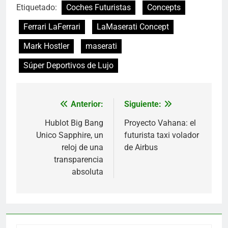
Etiquetado:
Coches Futuristas
Concepts
Ferrari LaFerrari
LaMaserati Concept
Mark Hostler
maserati
Súper Deportivos de Lujo
Anterior:
Siguiente:
Navegación
de
Hublot Big Bang
Proyecto Vahana: el
Unico Sapphire, un
futurista taxi volador
entradas
reloj de una
de Airbus
transparencia
absoluta