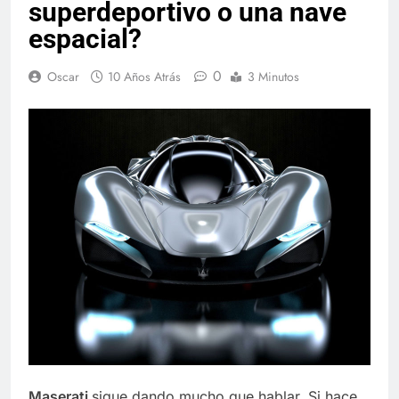
superdeportivo o una nave
espacial?
0
Oscar
10 Años Atrás
3 Minutos
Maserati
sigue dando mucho que hablar. Si hace