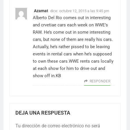
Azamat
dice:
octubre 12, 2015 a las 9:45 pm
Alberto Del Rio comes out in interesting
and crvetiae cars each week on WWE’s
RAW. He’s come out in some interesting
cars, but none of them are really his cars.
Actually, he’s rather pissed to be leaving
events in rental cars when he’s supposed
to own these cars.WWE rents cars locally
at each show for him to drive out and
show off in.KB
RESPONDER
DEJA UNA RESPUESTA
Tu dirección de correo electrónico no será