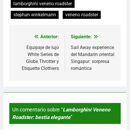
lamborghini veneno roadster
stephan winkelmann
veneno roadster
Anterior:
Siguiente:
Navegación
de
Equipaje de lujo
Sail Away experience
White Series de
del Mandarin oriental
entradas
Globe Throtter y
Singapur: sorpresa
Etiquette Clothiers
romántica
Un comentario sobre “
Lamborghini Veneno
Roadster: bestia elegante
”