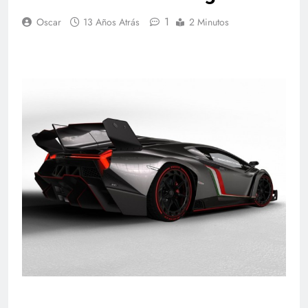
1
Oscar
13 Años Atrás
2 Minutos