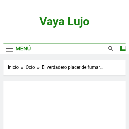
Saltar
al
contenido
Vaya Lujo
Relojes, Motor, Joyas Y Estilo De Vida
MENÚ
Inicio
Ocio
El verdadero placer de fumar…