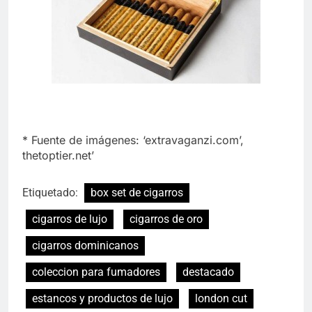
* Fuente de imágenes: ‘extravaganzi.com’,
thetoptier.net’
Etiquetado:
box set de cigarros
cigarros de lujo
cigarros de oro
cigarros dominicanos
coleccion para fumadores
destacado
estancos y productos de lujo
london cut