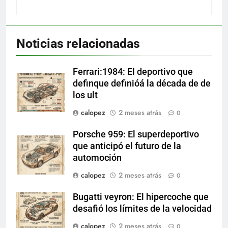
Noticias relacionadas
Ferrari:1984: El deportivo que
definque definióá la década de de
los ult
calopez
2 meses atrás
0
Porsche 959: El superdeportivo
que anticipó el futuro de la
automoción
calopez
2 meses atrás
0
Bugatti veyron: El hipercoche que
desafió los límites de la velocidad
calopez
2 meses atrás
0