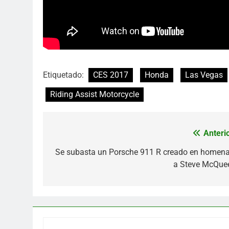
Etiquetado:
CES 2017
Honda
Las Vegas
Riding Assist Motorcycle
Anterio
Navegación
de
Se subasta un Porsche 911 R creado en homena
a Steve McQue
entradas