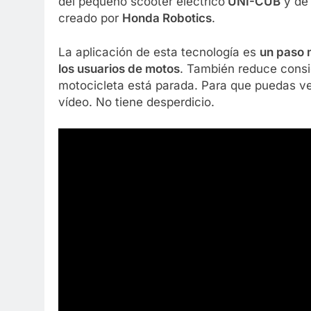
del pequeño scooter eléctrico
UNI-CUB
y d
creado por
Honda Robotics
.
La aplicación de esta tecnología es
un paso m
los usuarios de motos
. También reduce consi
motocicleta está parada. Para que puedas ve
vídeo. No tiene desperdicio.