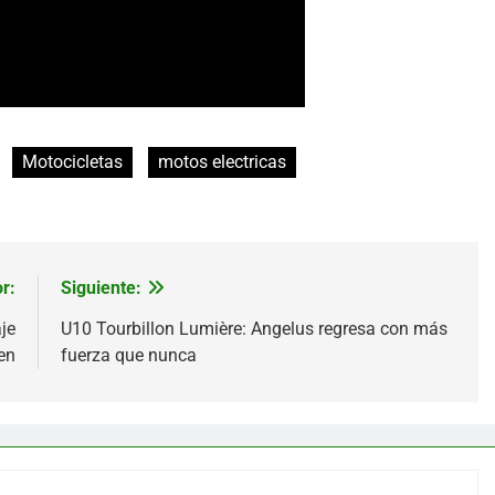
Motocicletas
motos electricas
r:
Siguiente:
je
U10 Tourbillon Lumière: Angelus regresa con más
en
fuerza que nunca