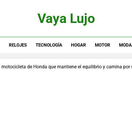
Vaya Lujo
otor, Joyas Y Estilo De Vida
S
RELOJES
TECNOLOGÍA
HOGAR
MOTOR
MODA
a motocicleta de Honda que mantiene el equilibrio y camina por 