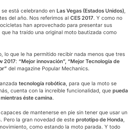
s se está celebrando en
Las Vegas (Estados Unidos)
,
tes del año. Nos referimos al
CES 2017
. Y como no
ocicletas han aprovechado para presentar sus
, que ha traído una original moto bautizada como
, lo que le ha permitido recibir nada menos que tres
w 2017
:
“Mejor innovación”, “Mejor Tecnología de
or”
del magazine Popular Mechanics.
avanzada
tecnología robótica
, para que la moto se
ás, cuenta con la increíble funcionalidad, que
pueda
o mientras éste camina
.
 capaces de mantenerse en pie sin tener que usar un
os. Pero la gran novedad de este
prototipo de Honda
,
movimiento, como estando la moto parada. Y todo