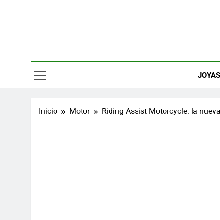
Saltar
al
contenido
Relojes, M
JOYA
Inicio
Motor
Riding Assist Motorcycle: la nuev