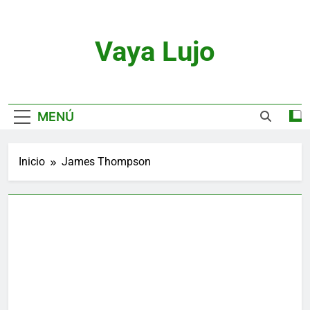
Saltar
al
contenido
Vaya Lujo
Relojes, Motor, Joyas Y Estilo De Vida
MENÚ
Inicio
James Thompson