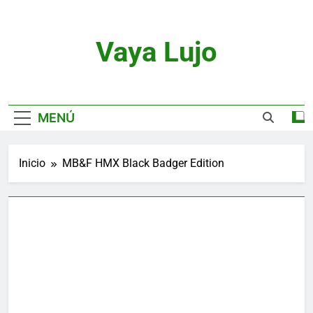
Saltar
al
contenido
Vaya Lujo
Relojes, Motor, Joyas Y Estilo De Vida
MENÚ
Inicio
MB&F HMX Black Badger Edition