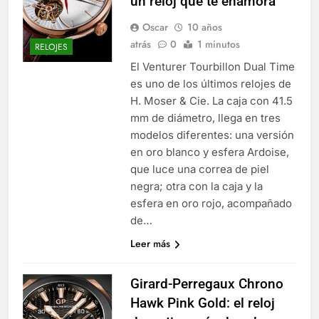
un reloj que te enamora
Oscar
10 años
atrás
0
1 minutos
RELOJES
El Venturer Tourbillon Dual Time
es uno de los últimos relojes de
H. Moser & Cie. La caja con 41.5
mm de diámetro, llega en tres
modelos diferentes: una versión
en oro blanco y esfera Ardoise,
que luce una correa de piel
negra; otra con la caja y la
esfera en oro rojo, acompañado
de…
Leer más
Girard-Perregaux Chrono
Hawk Pink Gold: el reloj