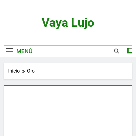
Saltar
al
contenido
Vaya Lujo
Relojes, Motor, Joyas Y Estilo De Vida
MENÚ
Inicio
Oro