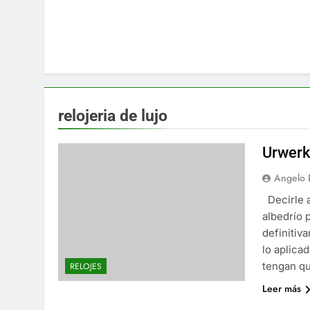
relojeria de lujo
Urwerk
Angelo 
Decirle a
albedrío 
definitiv
lo aplica
tengan qu
RELOJES
Leer más