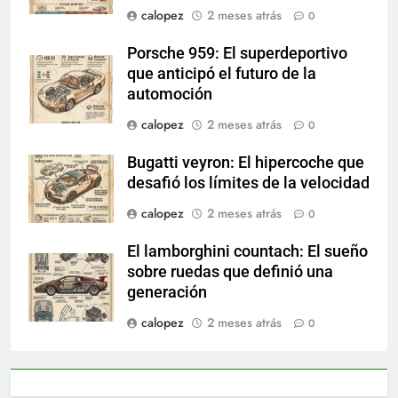
calopez
2 meses atrás
0
Porsche 959: El superdeportivo
que anticipó el futuro de la
automoción
calopez
2 meses atrás
0
Bugatti veyron: El hipercoche que
desafió los límites de la velocidad
calopez
2 meses atrás
0
El lamborghini countach: El sueño
sobre ruedas que definió una
generación
calopez
2 meses atrás
0