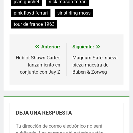
jean guichet
nick mason ferrari
pink floyd ferrari
sir stirling moss
tour de france 1963
Anterior:
Siguiente:
Navegación
de
Hublot Shawn Carter:
Magnum Safe: nueva
lanzamiento en
pieza maestra de
entradas
conjunto con Jay Z
Buben & Zorweg
DEJA UNA RESPUESTA
Tu dirección de correo electrónico no será