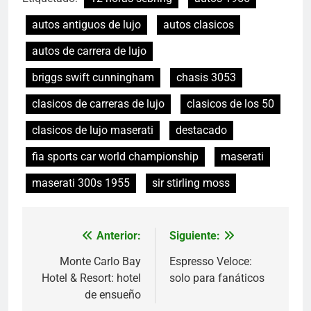
autos antiguos de lujo
autos clasicos
autos de carrera de lujo
briggs swift cunningham
chasis 3053
clasicos de carreras de lujo
clasicos de los 50
clasicos de lujo maserati
destacado
fia sports car world championship
maserati
maserati 300s 1955
sir stirling moss
Anterior:
Siguiente:
Navegación
de
Monte Carlo Bay
Espresso Veloce:
Hotel & Resort: hotel
solo para fanáticos
entradas
de ensueño