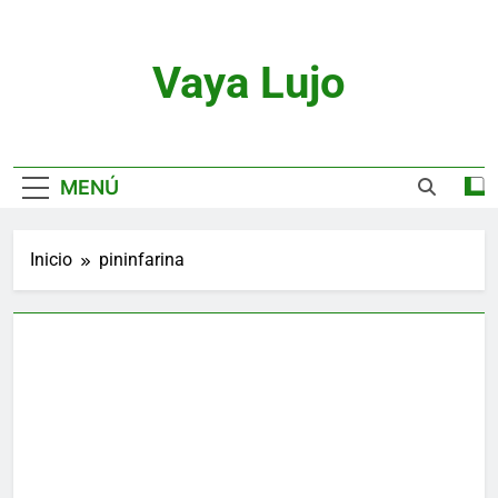
Saltar
al
contenido
Vaya Lujo
Relojes, Motor, Joyas Y Estilo De Vida
MENÚ
Inicio
pininfarina