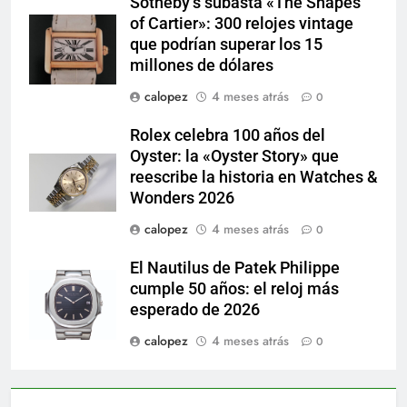
Sotheby’s subasta «The Shapes
of Cartier»: 300 relojes vintage
que podrían superar los 15
millones de dólares
calopez
4 meses atrás
0
Rolex celebra 100 años del
Oyster: la «Oyster Story» que
reescribe la historia en Watches &
Wonders 2026
calopez
4 meses atrás
0
El Nautilus de Patek Philippe
cumple 50 años: el reloj más
esperado de 2026
calopez
4 meses atrás
0