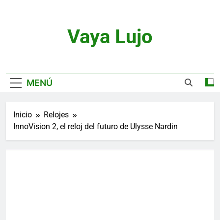
Saltar
al
contenido
Vaya Lujo
Relojes, Motor, Joyas Y Estilo De Vida
MENÚ
Inicio
Relojes
InnoVision 2, el reloj del futuro de Ulysse Nardin