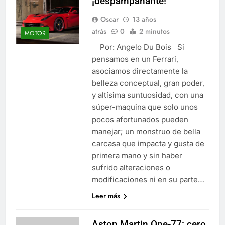
¡despampanante!
Oscar
13 años
atrás
0
2 minutos
MOTOR
Por: Angelo Du Bois Si
pensamos en un Ferrari,
asociamos directamente la
belleza conceptual, gran poder,
y altísima suntuosidad, con una
súper-maquina que solo unos
pocos afortunados pueden
manejar; un monstruo de bella
carcasa que impacta y gusta de
primera mano y sin haber
sufrido alteraciones o
modificaciones ni en su parte…
Leer más
Aston Martin One-77: cero