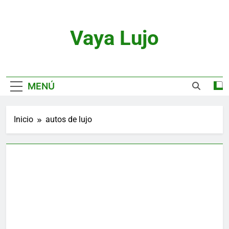
Saltar
al
contenido
Vaya Lujo
Relojes, Motor, Joyas Y Estilo De Vida
MENÚ
Inicio
autos de lujo