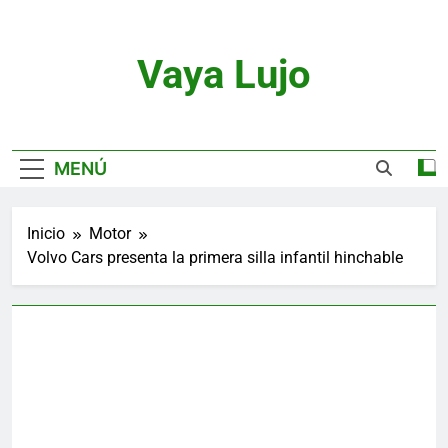
Saltar
al
contenido
Vaya Lujo
Relojes, Motor, Joyas Y Estilo De Vida
MENÚ
Inicio
Motor
Volvo Cars presenta la primera silla infantil hinchable