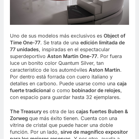
Uno de sus modelos más exclusivos es
Object of
Time One-77
. Se trata de una
edición limitada de
77 unidades
, inspiradas en el espectacular
superdeportivo
Aston Martin One-77
. Por fuera
luce un bonito color Quantum Silver, tan
característico de los automóviles
Aston Martin
.
Por dentro está forrada con cuero italiano y
detalles en carbono. Puede usarse como una
caja
fuerte tradicional
o como
bobinador de relojes
,
con espacio para guardar hasta 32 ejemplares.
The Treasury
es otra de las
cajas fuertes Buben &
Zorweg
que más éxito tienen. Cuenta con una
vitrina de cristal que puede hacer una doble
función. Por un lado,
sirve de magnífico expositor
para los mejores reservas
. Y por otro, ayuda a