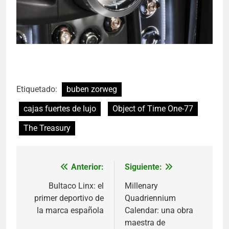
Etiquetado:
buben zorweg
cajas fuertes de lujo
Object of Time One-77
The Treasury
Anterior:
Siguiente:
Navegación
de
Bultaco Linx: el
Millenary
primer deportivo de
Quadriennium
entradas
la marca española
Calendar: una obra
maestra de